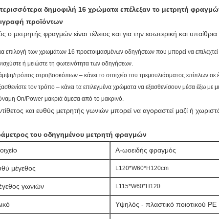
περισσότερα δημοφιλή 16 χρώματα επέλεξαν το μετρητή φραγμών
ιγραφή προϊόντων
ός ο μετρητής φραγμών είναι τέλειος και για την εσωτερική και υπαίθρ
ια επιλογή των χρωμάτων 16 προετοιμασμένων οδηγήσεων που μπορεί να επιλεχτεί 
νισχύστε ή μειώστε τη φωτεινότητα των οδηγήσεων.
άμψη/τρόπος στροβοσκόπιων – κάνει το στοιχείο του τρεμουλιάσματος επίπλων σε 
ξασθενίστε τον τρόπο – κάνει τα επιλεγμένα χρώματα να εξασθενίσουν μέσα έξω με μ
ύναμη On/Power μακριά άμεσα από το μακρινό.
ντίθετος και ευθύς μετρητής γωνιών μπορεί να αγοραστεί μαζί ή χωριστ
άμετρος του οδηγημένου μετρητή φραγμών
οιχείο
Α-ωοειδής φραγμός
υθύ μέγεθος
L120*W60*H120cm
έγεθος γωνιών
L115*W60*H120
ικό
Υψηλός - πλαστικό ποιοτικού PE