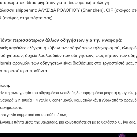
εμπορευματοκιβώτιο μιγμάτων για τη διαφορετική συλλογή.
θάλασσα shippemnt: ΑΛΥΣΊΔΑ ΡΟΛΟΓΙΟΎ (Shenzhen), CIF (σκάφος στον
 (σκάφος στην πόρτα σας)
ϊόντα περισσότερων άλλων οδηγήσεων για την αναφορά:
υγιείς καρέκλες ελέγχου ή κύβων των οδηγήσεων τηλεχειρισμού, ελαφρι
 οδηγήσεων, δοχεία λουλουδιών των οδηγήσεων, φως κήπων των οδη
nitureis φραγμών των οδηγήσεων είναι διαθέσιμες στο εργοστάσιό μας,
n περισσότερα προϊόντα.
είωση:
είναι η φωτογραφία του οδηγημένου ωοειδούς διαμορφωμένου μετρητή φραγμών, μπο
αναφορά: 2 η ευθεία + 4 γωνία 6 coner μονών κομματιών κάνει γύρω από το φραγμό
με ενημερώστε:
όσοι γωνία κομματιού και το ευθύ u όπως.
τέλνουμε πάντα μέσω της θάλασσας, pls κοινοποιήστε σε με το θαλάσσιο λιμένα σας.