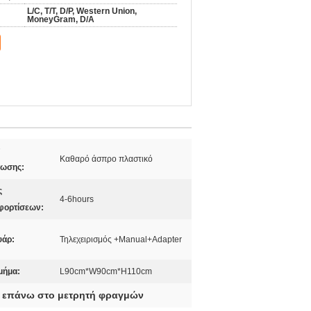
L/C, T/T, D/P, Western Union,
MoneyGram, D/A
Καθαρό άσπρο πλαστικό
τωσης:
ς
4-6hours
φορτίσεων:
υάρ:
Τηλεχειρισμός +Manual+Adapter
μήμα:
L90cm*W90cm*H110cm
 επάνω στο μετρητή φραγμών