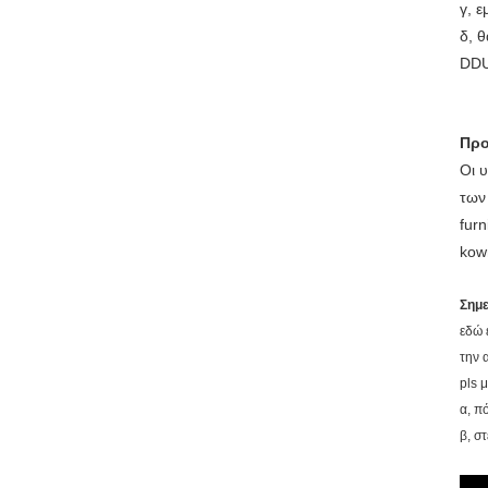
γ, 
δ, 
DDU
Προ
Οι 
των
fur
kow
Σημ
εδώ 
την 
pls 
α, π
β, σ