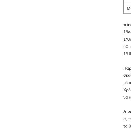
M
πότ
1*l
1*Us
cCn
1*U
Πα
σκά
μέσ
Χρό
να 
Η υ
α, 
το 