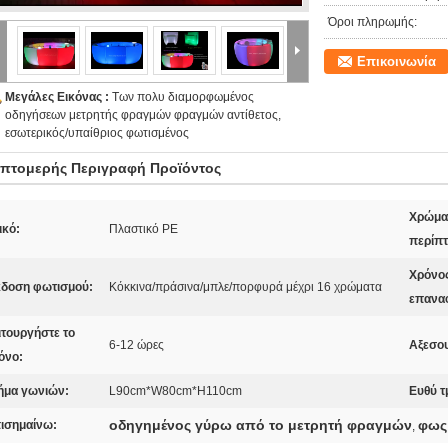
Όροι πληρωμής:
Επικοινωνία
Μεγάλες Εικόνας :
Των πολυ διαμορφωμένος
οδηγήσεων μετρητής φραγμών φραγμών αντίθετος,
εσωτερικός/υπαίθριος φωτισμένος
πτομερής Περιγραφή Προϊόντος
Χρώμα
ικό:
Πλαστικό PE
περίπ
Χρόνο
δοση φωτισμού:
Κόκκινα/πράσινα/μπλε/πορφυρά μέχρι 16 χρώματα
επανα
ιτουργήστε το
6-12 ώρες
Αξεσο
όνο:
ήμα γωνιών:
L90cm*W80cm*H110cm
Ευθύ τ
οδηγημένος γύρω από το μετρητή φραγμών
φως
ισημαίνω:
,