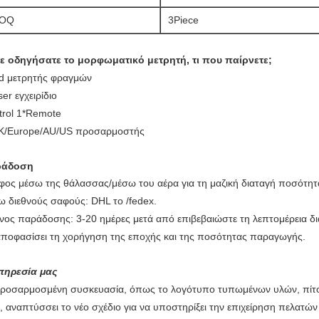
OQ
3Piece
ε οδηγήσατε το μορφωματικό μετρητή, τι που παίρνετε;
ed μετρητής φραγμών
er εγχειρίδιο
trol 1*Remote
K/Europe/AU/US προσαρμοστής
ράδοση
φος μέσω της θάλασσας/μέσω του αέρα για τη μαζική διαταγή ποσότητ
ω διεθνούς σαφούς: DHL το /fedex.
νος παράδοσης: 3-20 ημέρες μετά από επιβεβαιώστε τη λεπτομέρεια δ
αποφασίσει τη χορήγηση της εποχής και της ποσότητας παραγωγής.
πηρεσία μας
προσαρμοσμένη συσκευασία, όπως το λογότυπο τυπωμένων υλών, πίτου
β, αναπτύσσει το νέο σχέδιο για να υποστηρίξει την επιχείρηση πελατών