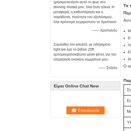
χρησιμοποιήστε αυτό το φως στο
Τα 
dinning πίνακά μου, όλα ήταν τέλεια. Η
μεταφορά, η καθυστέρηση και η
Περ
παράδοση, ποιότητα του εξοπλισμού,
Αυτ
όλα πρόστιμο ευχαριστούν το Χριστιανό
—— Χριστιανός
Μ
Ε
Συμπαθώ τον καναπέ, με οδηγημένο
Λ
light.we έχει το βιβλίο 20ft
Ε
εμπορευματοκιβώτιο μέσα φέτος για την
Δ
επιχείρηση ενοικίου κομμάτων μου.
Ο α
—— Στιλέτο
Παρ
Είμαι Online Chat Now
Στ
Ε
Μ
Υλ