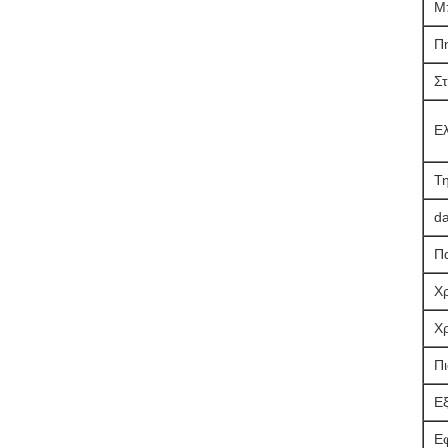
Μ
Π
Σ
Ε
Τη
da
Π
Χ
Χ
Πι
Ε
Ε