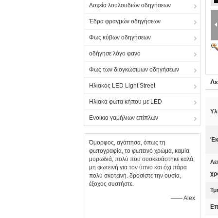
Δοχεία λουλουδιών οδηγήσεων
Έδρα φραγμών οδηγήσεων
Φως κύβων οδηγήσεων
οδήγησε λόγο φανό
Φως των διογκώσιμων οδηγήσεων
Λε
Ηλιακός LED Light Street
Ηλιακά φώτα κήπου με LED
Υλ
Ενοίκιο γαμήλιων επίπλων
Έκ
Όμορφος, αγάπησα, όπως τη
φωτογραφία, το φωτεινό χρώμα, καμία
μυρωδιά, πολύ που συσκευάστηκε καλά,
Λε
μη φωτεινή για τον ύπνο και όχι πάρα
χρ
πολύ σκοτεινή. δροσίστε την ουσία,
έξοχος συστήστε.
Τμ
—— Alex
Επ