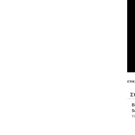
ετικ
Σ
B
S
Υ