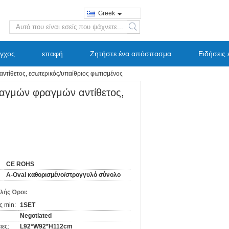
Greek
search
εγχος
επαφή
Ζητήστε ένα απόσπασμα
Ειδήσεις 
τίθετος, εσωτερικός/υπαίθριος φωτισμένος
αγμών φραγμών αντίθετος,
CE ROHS
Α-Oval καθορισμένο/στρογγυλό σύνολο
λής Όροι:
ς min:
1SET
Negotiated
ιες:
L92*W92*H112cm