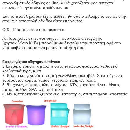
επαγγελματικές οδηγίες on-line, αλλά χρειάζεστε μας αντέχετε
οικονομικά την εικόνα προϊόντων σε
Εάν το πρόβλημα δεν έχει επιλυθεί, θα σας στείλουμε το νέο σε στην
επόμενη αποστολή εάν δεν είστε επείγοντες.
Q 6. Πόσο περίπου η συσκευασία;
Α: Παρέχουμε ότι τυποποιημένη συσκευασία εξαγωγής
(χαρτοκιβώτιο K=B) μπορούμε να δεχτούμε την προσαρμογή στο
χαρτοκιβώτιο σύμφωνα με την απαίτησή σας.
Εφαρμογές του οδηγημένου πίνακα
Εγχώρια χρήση: κήπος, πισίνα, εγχώριος φραγμός, καθιστικό,
1.
κρεβατοκάμαρα, κ.λπ.
2.
Κόμμα και γεγονότα: γιορτή γενεθλίων, φεστιβάλ, Χριστούγεννα,
χορεύοντας κόμμα, γάμος, γεγονότα εταιριών, κ.λπ.
3.
Ψυχαγωγία: μπαρ, κλαμπ νύχτας, KTV, καραόκε, disco, bistro,
μπαρ, σαλόνι, SPA, cabaret, κ.λπ.
4.
Να εξυπηρετήσει: ξενοδοχείο, εστιατόριο, σπίτι τσαγιού, καφετερία