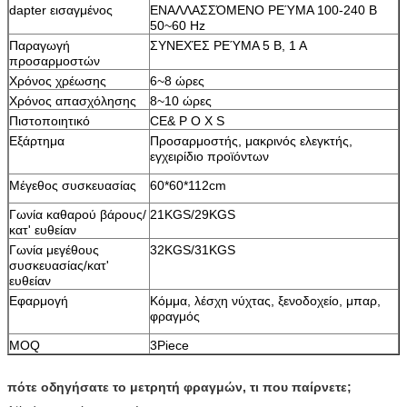
dapter εισαγμένος
ΕΝΑΛΛΑΣΣΌΜΕΝΟ ΡΕΎΜΑ 100-240 Β
50~60 Hz
Παραγωγή
ΣΥΝΕΧΈΣ ΡΕΎΜΑ 5 Β, 1 Α
προσαρμοστών
Χρόνος χρέωσης
6~8 ώρες
Χρόνος απασχόλησης
8~10 ώρες
Πιστοποιητικό
CE& Ρ Ο Χ S
Εξάρτημα
Προσαρμοστής, μακρινός ελεγκτής,
εγχειρίδιο προϊόντων
Μέγεθος συσκευασίας
60*60*112cm
Γωνία καθαρού βάρους/
21KGS/29KGS
κατ' ευθείαν
Γωνία μεγέθους
32KGS/31KGS
συσκευασίας/κατ'
ευθείαν
Εφαρμογή
Κόμμα, λέσχη νύχτας, ξενοδοχείο, μπαρ,
φραγμός
MOQ
3Piece
πότε οδηγήσατε το μετρητή φραγμών, τι που παίρνετε;