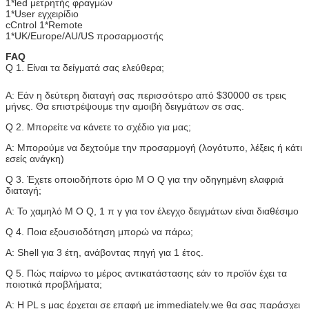
1*led μετρητής φραγμών
1*User εγχειρίδιο
cCntrol 1*Remote
1*UK/Europe/AU/US προσαρμοστής
FAQ
Q 1. Είναι τα δείγματά σας ελεύθερα;
Α: Εάν η δεύτερη διαταγή σας περισσότερο από $30000 σε τρεις
μήνες. Θα επιστρέψουμε την αμοιβή δειγμάτων σε σας.
Q 2. Μπορείτε να κάνετε το σχέδιο για μας;
Α: Μπορούμε να δεχτούμε την προσαρμογή (λογότυπο, λέξεις ή κάτι
εσείς ανάγκη)
Q 3. Έχετε οποιοδήποτε όριο Μ Ο Q για την οδηγημένη ελαφριά
διαταγή;
Α: Το χαμηλό Μ Ο Q, 1 π γ για τον έλεγχο δειγμάτων είναι διαθέσιμο
Q 4. Ποια εξουσιοδότηση μπορώ να πάρω;
Α: Shell για 3 έτη, ανάβοντας πηγή για 1 έτος.
Q 5. Πώς παίρνω το μέρος αντικατάστασης εάν το προϊόν έχει τα
ποιοτικά προβλήματα;
Α: Η PL s μας έρχεται σε επαφή με immediately.we θα σας παράσχει