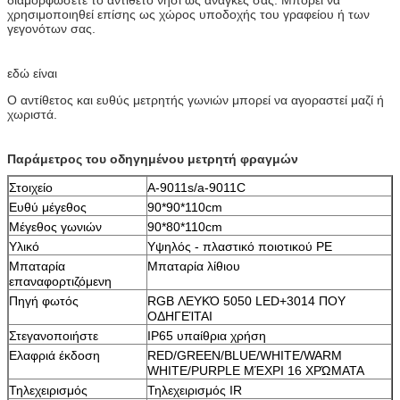
χρησιμοποιηθεί επίσης ως χώρος υποδοχής του γραφείου ή των
γεγονότων σας.
εδώ είναι
Ο αντίθετος και ευθύς μετρητής γωνιών μπορεί να αγοραστεί μαζί ή
χωριστά.
Παράμετρος του οδηγημένου μετρητή φραγμών
Στοιχείο
Α-9011s/a-9011C
Ευθύ μέγεθος
90*90*110cm
Μέγεθος γωνιών
90*80*110cm
Υλικό
Υψηλός - πλαστικό ποιοτικού PE
Μπαταρία
Μπαταρία λίθιου
επαναφορτιζόμενη
Πηγή φωτός
RGB ΛΕΥΚΌ 5050 LED+3014 ΠΟΥ
ΟΔΗΓΕΊΤΑΙ
Στεγανοποιήστε
IP65 υπαίθρια χρήση
Ελαφριά έκδοση
RED/GREEN/BLUE/WHITE/WARM
WHITE/PURPLE ΜΈΧΡΙ 16 ΧΡΏΜΑΤΑ
Τηλεχειρισμός
Τηλεχειρισμός IR