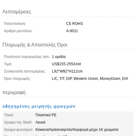
Λεπτομέρειες
Πιστοποίηση:
CE ROHS
Αριθμό μοντέλου:
Α-9011
Πληρωμής & Αποστολής Όροι
Ποσότητα παραγγελίας min:
1 ομάδα
Τιμή:
US$155-255/Unit
Συσκευασία λεπτομέρειες:
L92*W92*H112cm
Όροι πληρωμής:
L/C, T/T, D/P, Western Union, MoneyGram, D/A
περιγραφή
οδηγημένος μετρητής φραγμών
Υλικό:
Πλαστικό PE
Χρώμα της Shell:
Λευκό
Χρώμα φωτισμού:
Κόκκινα/πράσινα/μπλε/πορφυρά μέχρι 16 χρώματα