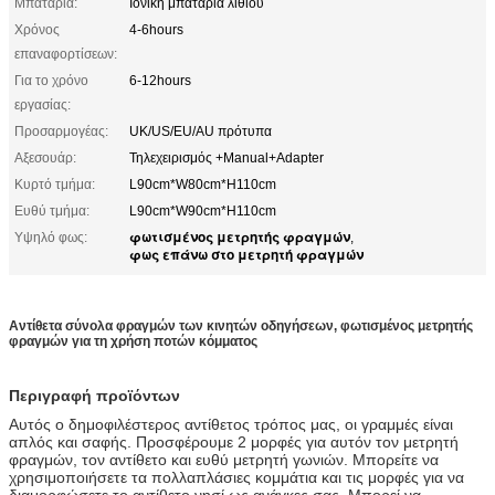
Μπαταρία:
Ιονική μπαταρία λίθιου
Χρόνος
4-6hours
επαναφορτίσεων:
Για το χρόνο
6-12hours
εργασίας:
Προσαρμογέας:
UK/US/EU/AU πρότυπα
Αξεσουάρ:
Τηλεχειρισμός +Manual+Adapter
Κυρτό τμήμα:
L90cm*W80cm*H110cm
Ευθύ τμήμα:
L90cm*W90cm*H110cm
φωτισμένος μετρητής φραγμών
Υψηλό φως:
,
φως επάνω στο μετρητή φραγμών
Αντίθετα σύνολα φραγμών των κινητών οδηγήσεων, φωτισμένος μετρητής
φραγμών για τη χρήση ποτών κόμματος
Περιγραφή προϊόντων
Αυτός ο δημοφιλέστερος αντίθετος τρόπος μας, οι γραμμές είναι
απλός και σαφής. Προσφέρουμε 2 μορφές για αυτόν τον μετρητή
φραγμών, τον αντίθετο και ευθύ μετρητή γωνιών. Μπορείτε να
χρησιμοποιήσετε τα πολλαπλάσιες κομμάτια και τις μορφές για να
διαμορφώσετε το αντίθετο νησί ως ανάγκες σας. Μπορεί να