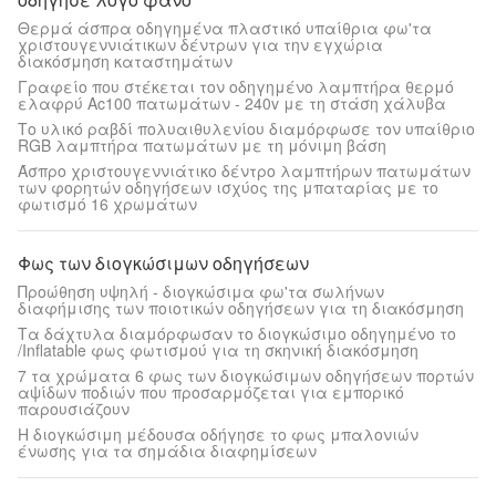
Θερμά άσπρα οδηγημένα πλαστικό υπαίθρια φω'τα
χριστουγεννιάτικων δέντρων για την εγχώρια
διακόσμηση καταστημάτων
Γραφείο που στέκεται τον οδηγημένο λαμπτήρα θερμό
ελαφρύ Ac100 πατωμάτων - 240v με τη στάση χάλυβα
Το υλικό ραβδί πολυαιθυλενίου διαμόρφωσε τον υπαίθριο
RGB λαμπτήρα πατωμάτων με τη μόνιμη βάση
Άσπρο χριστουγεννιάτικο δέντρο λαμπτήρων πατωμάτων
των φορητών οδηγήσεων ισχύος της μπαταρίας με το
φωτισμό 16 χρωμάτων
Φως των διογκώσιμων οδηγήσεων
Προώθηση υψηλή - διογκώσιμα φω'τα σωλήνων
διαφήμισης των ποιοτικών οδηγήσεων για τη διακόσμηση
Τα δάχτυλα διαμόρφωσαν το διογκώσιμο οδηγημένο το
/Inflatable φως φωτισμού για τη σκηνική διακόσμηση
7 τα χρώματα 6 φως των διογκώσιμων οδηγήσεων πορτών
αψίδων ποδιών που προσαρμόζεται για εμπορικό
παρουσιάζουν
Η διογκώσιμη μέδουσα οδήγησε το φως μπαλονιών
ένωσης για τα σημάδια διαφημίσεων