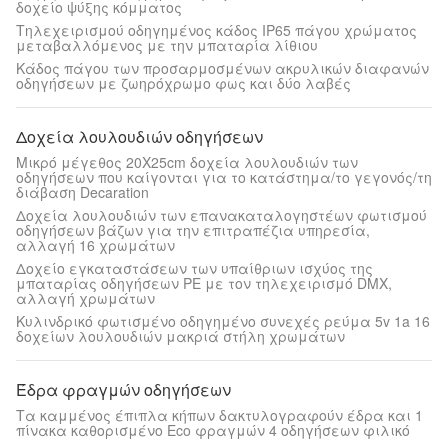
δοχείο ψύξης κόμματος
Τηλεχειρισμού οδηγημένος κάδος IP65 πάγου χρώματος
μεταβαλλόμενος με την μπαταρία λίθιου
Κάδος πάγου των προσαρμοσμένων ακρυλικών διαφανών
οδηγήσεων με ζωηρόχρωμο φως και δύο λαβές
Δοχεία λουλουδιών οδηγήσεων
Μικρό μέγεθος 20X25cm δοχεία λουλουδιών των
οδηγήσεων που καίγονται για το κατάστημα/το γεγονός/τη
διάβαση Decaration
Δοχεία λουλουδιών των επανακαταλογηστέων φωτισμού
οδηγήσεων βάζων για την επιτραπέζια υπηρεσία,
αλλαγή 16 χρωμάτων
Δοχείο εγκαταστάσεων των υπαίθριων ισχύος της
μπαταρίας οδηγήσεων PE με τον τηλεχειρισμό DMX,
αλλαγή χρωμάτων
Κυλινδρικό φωτισμένο οδηγημένο συνεχές ρεύμα 5v 1a 16
δοχείων λουλουδιών μακριά στήλη χρωμάτων
Έδρα φραγμών οδηγήσεων
Τα καμμένος έπιπλα κήπων δακτυλογραφούν έδρα και 1
πίνακα καθορισμένο Eco φραγμών 4 οδηγήσεων φιλικό