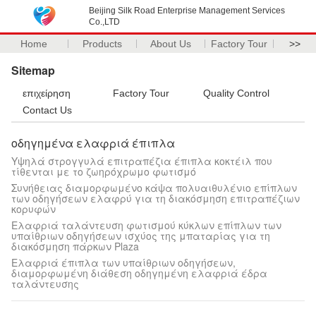
Beijing Silk Road Enterprise Management Services
Co.,LTD
Home
Products
About Us
Factory Tour
>>
Sitemap
επιχείρηση
Factory Tour
Quality Control
Contact Us
οδηγημένα ελαφριά έπιπλα
Υψηλά στρογγυλά επιτραπέζια έπιπλα κοκτέιλ που
τίθενται με το ζωηρόχρωμο φωτισμό
Συνήθειας διαμορφωμένο κάψα πολυαιθυλένιο επίπλων
των οδηγήσεων ελαφρύ για τη διακόσμηση επιτραπέζιων
κορυφών
Ελαφριά ταλάντευση φωτισμού κύκλων επίπλων των
υπαίθριων οδηγήσεων ισχύος της μπαταρίας για τη
διακόσμηση πάρκων Plaza
Ελαφριά έπιπλα των υπαίθριων οδηγήσεων,
διαμορφωμένη διάθεση οδηγημένη ελαφριά έδρα
ταλάντευσης