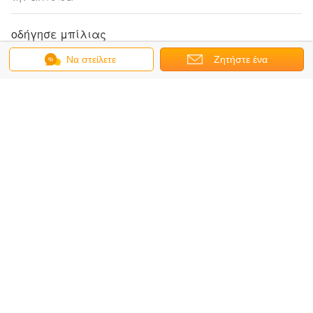
οδήγησε μπίλιας
Υπαίθριος ζωηρόχρωμος επιπλέων οδηγημένος
Να στείλετε
Ζητήστε ένα
τηλεχειρισμός φω'των λιμνών με την μπαταρία λίθιου
μήνυμα
απόσπασμα
οδηγημένος μετρητής φραγμών
Των πολυ διαμορφωμένος οδηγήσεων μετρητής φραγμών
φραγμών αντίθετος, εσωτερικός/υπαίθριος φωτισμένος
Διακοσμητικοί επιτραπέζιοι λαμπτήρες οδηγήσεων
Διακοσμητικοί επιτραπέζιοι λαμπτήρες των οδηγήσεων
συνήθειας διαμορφωμένοι λουλούδι/φω'τα διακοσμήσεων
οροφών και τοίχων
Πίνακας κοκτέιλ οδηγήσεων
Διπλό μισό στρογγυλό καμμένος υλικό επιτραπέζιου
πολυαιθυλενίου τραπεζάκι σαλονιού/φραγμών των
οδηγήσεων ελαφρύ