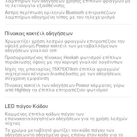
λαμπτήρων των οδηγήσεων χρήσης επίπλων φραγμών με
τη λειτουργία εξασθένισης
Άσπρη περίπτωση ομιλητών Bluetooth επιτραπέζιων
λαμπτήρων οδηγημένη τύπος με τον τηλεχειρισμό
Πίνακας κοκτέιλ οδηγήσεων
Χρωματίζει χρήση λεσχών φραγμών επιτραπέζιου την
υψηλή μόνιμη Poseur κοκτέιλ των μεταβαλλόμενων
οδηγήσεων γυαλιού τοπ
Προσαρμοσμένος πίνακας Hookah φωτισμού επίπλων
πυράκτωσης ύψους με την κορυφή γυαλιού λογότυπων
Ισχύς της μπαταρίας 75X75X79cm έπιπλα φραγμών/
νυχτερινών κέντρων διασκέδασης με των οδηγήσεων,
σύγχρονη εμφάνιση
Πίνακας κοκτέιλ των οδηγήσεων Poseur κόμματος γύρω
από Highboy τα έπιπλα επιτραπέζιου φωτισμού
LED πάγου Κάδου
Καμμένος έπιπλα κάδων πάγου των
επανακαταλογηστέων οδηγήσεων για τη χρήση λεσχών
νύχτας
Το χρώμα μεταβλητό φωτίζει τον κάδο πάγου των
οδηγήσεων/το οδηγημένο φως επάνω στον κάδο για το