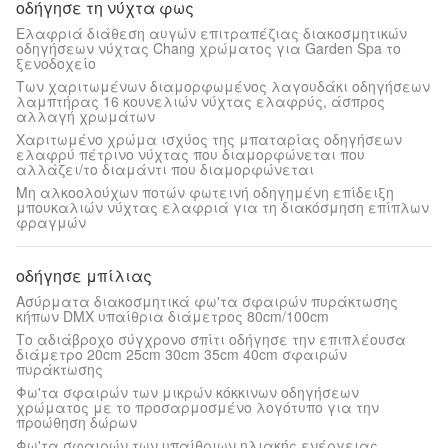
οδήγησε τη νύχτα φως
Ελαφριά διάθεση αυγών επιτραπέζιας διακοσμητικών
οδηγήσεων νύχτας Chang χρώματος για Garden Spa το
ξενοδοχείο
Των χαριτωμένων διαμορφωμένος λαγουδάκι οδηγήσεων
λαμπτήρας 16 κουνελιών νύχτας ελαφρύς, άσπρος
αλλαγή χρωμάτων
Χαριτωμένο χρώμα ισχύος της μπαταρίας οδηγήσεων
ελαφρύ πέτρινο νύχτας που διαμορφώνεται που
αλλάζει/το διαμάντι που διαμορφώνεται
Μη αλκοολούχων ποτών φωτεινή οδηγημένη επίδειξη
μπουκαλιών νύχτας ελαφριά για τη διακόσμηση επίπλων
φραγμών
οδήγησε μπίλιας
Ασύρματα διακοσμητικά φω'τα σφαιρών πυράκτωσης
κήπων DMX υπαίθρια διάμετρος 80cm/100cm
Το αδιάβροχο σύγχρονο σπίτι οδήγησε την επιπλέουσα
διάμετρο 20cm 25cm 30cm 35cm 40cm σφαιρών
πυράκτωσης
Φω'τα σφαιρών των μικρών κόκκινων οδηγήσεων
χρώματος με το προσαρμοσμένο λογότυπο για την
προώθηση δώρων
Φω'τα σφαιρών των υπαίθριων ηλιακής ενέργειας