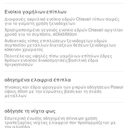
Ενοίκιο γαμήλιων επίπλων
Διαφανές ακρυλικό ενοίκιο εδρών Chiavari τύπων σαφές
για το γάμο/τη χρήση ξενοδοχείων
Χρησιμοποιημένο γεγονός ενοίκιο εδρών Chiavari αργιλίου
χρυσό για το συμπόσιο, 40X45X93cm
Ανθεκτικός τύπος επιπλώσεων ξενοδοχείων εδρών
συμποσίου μετάλλων διατάξεων θέσεων ξενοδοχείων
κόκκινου χρώματος
Πολυτέλειας υψηλές πίσω γαμήλιων επίπλων έδρες
θρόνων ενοικίου διακοσμητικές/βασιλική έδρα
πριγκηπισσών
οδηγημένα ελαφριά έπιπλα
πίνακας και έδρα φραγμών των μικρών οδηγήσεων Poseur
ύψους 60cm με την εύρωστες βάση και τη στάση
μετάλλων
οδήγησε τη νύχτα φως
Εσωτερική ένωσης οδηγημένη σύννεφο χρήση
τραπεζαρίας νύχτας ελαφριά που προσαρμόζεται με
την αλυσίδα