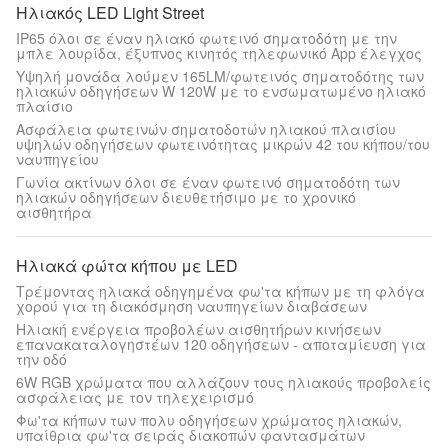
Ηλιακός LED Light Street
IP65 όλοι σε έναν ηλιακό φωτεινό σηματοδότη με την
μπλε λουρίδα, έξυπνος κινητός τηλεφωνικό App έλεγχος
Υψηλή μονάδα λούμεν 165LM/φωτεινός σηματοδότης των
ηλιακών οδηγήσεων W 120W με το ενσωματωμένο ηλιακό
πλαίσιο
Ασφάλεια φωτεινών σηματοδοτών ηλιακού πλαισίου
υψηλών οδηγήσεων φωτεινότητας μικρών 42 του κήπου/του
ναυπηγείου
Γωνία ακτίνων όλοι σε έναν φωτεινό σηματοδότη των
ηλιακών οδηγήσεων διευθετήσιμο με το χρονικό
αισθητήρα
Ηλιακά φώτα κήπου με LED
Τρέμοντας ηλιακά οδηγημένα φω'τα κήπων με τη φλόγα
χορού για τη διακόσμηση ναυπηγείων διαβάσεων
Ηλιακή ενέργεια προβολέων αισθητήρων κινήσεων
επανακαταλογηστέων 120 οδηγήσεων - αποταμίευση για
την οδό
6W RGB χρώματα που αλλάζουν τους ηλιακούς προβολείς
ασφάλειας με τον τηλεχειρισμό
Φω'τα κήπων των πολυ οδηγήσεων χρώματος ηλιακών,
υπαίθρια φω'τα σειράς διακοπών φαντασμάτων