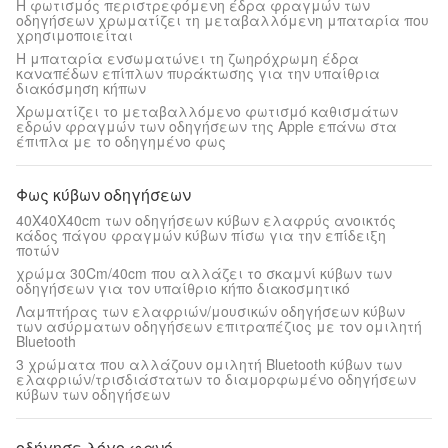
Η φωτισμός περιστρεφόμενη έδρα φραγμών των
οδηγήσεων χρωματίζει τη μεταβαλλόμενη μπαταρία που
χρησιμοποιείται
Η μπαταρία ενσωματώνει τη ζωηρόχρωμη έδρα
καναπέδων επίπλων πυράκτωσης για την υπαίθρια
διακόσμηση κήπων
Χρωματίζει το μεταβαλλόμενο φωτισμό καθισμάτων
εδρών φραγμών των οδηγήσεων της Apple επάνω στα
έπιπλα με το οδηγημένο φως
Φως κύβων οδηγήσεων
40X40X40cm των οδηγήσεων κύβων ελαφρύς ανοικτός
κάδος πάγου φραγμών κύβων πίσω για την επίδειξη
ποτών
χρώμα 30Cm/40cm που αλλάζει το σκαμνί κύβων των
οδηγήσεων για τον υπαίθριο κήπο διακοσμητικό
Λαμπτήρας των ελαφριών/μουσικών οδηγήσεων κύβων
των ασύρματων οδηγήσεων επιτραπέζιος με τον ομιλητή
Bluetooth
3 χρώματα που αλλάζουν ομιλητή Bluetooth κύβων των
ελαφριών/τρισδιάστατων το διαμορφωμένο οδηγήσεων
κύβων των οδηγήσεων
οδήγησε λόγο φανό